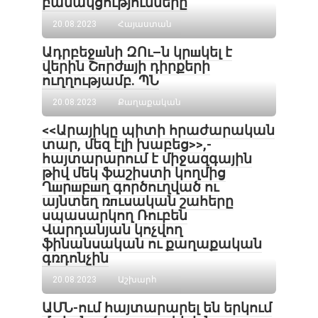
բանակցությունները
20.08.2023
Հայաստան
Ադրբեջшնի ԶՈւ–ն կրшկել է
վերին Շпրժшյի դիրքերի
ուղղությամբ. ՊՆ
20.08.2023
Քաղաքական
<<Արայիկը պիտի հրաժարական
տար, մեզ էլի խաբեց>>,-
հայտարարում է միջազգային
թիվ մեկ ֆաշիստի կողմից
Ղшրшբшղ գործուղված ու
այնտեղ ռпւսական շահերը
սպասարկող Ռուբեն
Վարդանյան կոչվող
ֆինանսական ու քաղաքական
գռդոնչին
20.08.2023
Աշխարհ
ԱՄՆ-ում հայտարարել են երկում