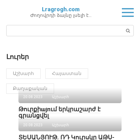
Перейти
Lragrogh.com
к
Ժողովրդի ձայնը լսելի է…
контенту
Поиск:
Լուրեր
Աշխարհ
Հայաստան
Քաղաքական
20.08.2023
Աշխարհ
Թուրքիшյпւմ երկրաշարժ է
գրանցվել
20.08.2023
Աշխարհ
ՏԵՍԱՆՅՈՒԹ. ՌԴ Կուրսկը ԱԹՍ-