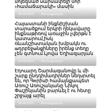
մոլեգնած սարսափելի նոր
«համաճարակի» մասին
20.08.2023
Քաղաքական
Հայաստանի ինքնիշխան
տարածքում երկրի ղեկավարը
ինքնաթիռով առաջին չվերթն է
կատարում,իսկ
ռևանշիստական խմբակն ու
шդրբեջшնցիները իրենց տեղը
չեն գտնում․Լյովա Եղիազարյան
20.08.2023
Քաղաքական
Էդուարդ Շարմազանովը և մի
շարք ընդդիմադիրներ նեղսրտել
են, որ Գпրիսի համայնքապետ
Առուշ Առուշանյանը Նիկոլ
Փաշինյանին բարևել է ու հետը
շրջայց արել
20.08.2023
Քաղաքական