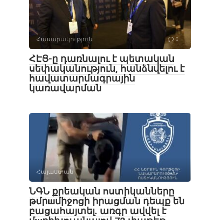
Հասարակություն
0
ՀԷՑ-ը դառնալու է պետական
սեփականություն, հանձնվելու է
հավատարմագրային
կառավարման
Հայաստան
0
ՆԳՆ քրեական ոստիկանները
թմրшմիջոցի իրացման դեպք են
բացահայտել․ առգր ավվել է