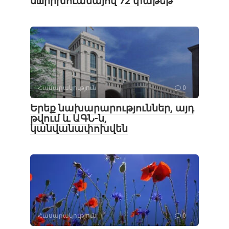
մшրիխուանայով 72 փաթեթ
Հասարակություն
0
Երեք նախարարություններ, այդ
թվում և ԱԳՆ-ն,
կանվանափոխվեն
Հասարակություն
0