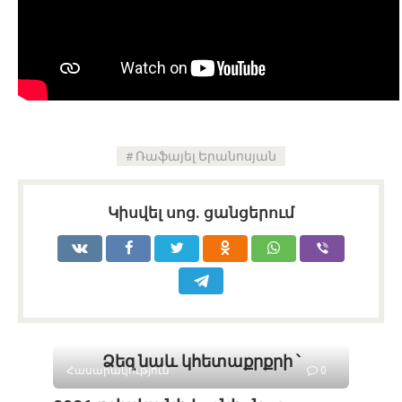
Ռաֆայել Երանոսյան
Կիսվել սոց․ ցանցերում
Ձեզ նաև կհետաքրքրի ՝
Հասարակություն
0