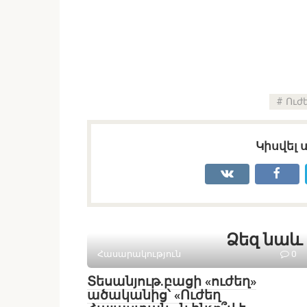
Ուժ
Կիսվել 
Ձեզ նաև 
Հասարակություն
0
Տեսանյութ․բացի «ուժեղ»
ածականից՝ «Ուժեղ