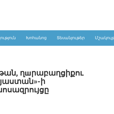
ւթյուն
Խոհանոց
Տեսանյութեր
Մշակույ
րթան, ղшրաբաղցիքու
այաստան»-ի
ոսազրույցը