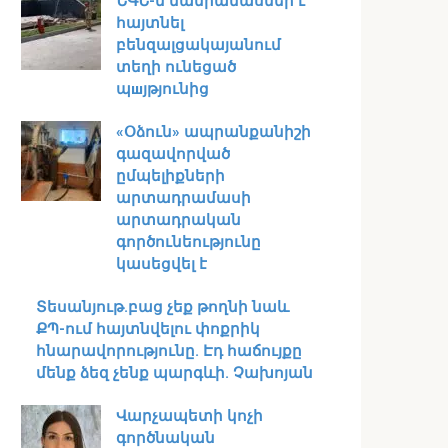
ՆԳՆ-ն մանրամասներ է
հայտնել
բենզալցակայանում
տեղի ունեցած
պшյթյունից
«Օձուն» ապրանքանիշի
գազավորված
ըմպելիքների
արտադրամասի
արտադրական
գործունեությունը
կասեցվել է
Տեսանյութ․բաց չեք թողնի նաև
ՔՊ-ում հայտնվելու փոքրիկ
հնարավորությունը. Էդ հաճույքը
մենք ձեզ չենք պարգևի. Չախոյան
Վարչապետի կոչի
գործնական