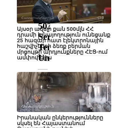
Հասարակություն
0
Այսօր ավելի քան 500մլն ՀՀ
դրամի խնայողություն ունեցանք
25 հազար հատ էլեկտրոնային
հաշվիչների ձեռք բերման
մրցույթի արդյունքները ՀԷՑ-ում
ամփոփելիս
Հասարակություն
0
Իրանական ընկերությունները
սկսել են Հայաստանում