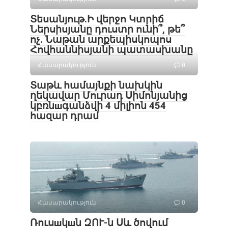
Տեսանյութ․Ի վերջո Կտրիճ
Ներսիսյանը դուստր ունի՞, թե՞
ոչ. Նաթան արքեպիսկոպոս
Հովհաննիսյանի պատասխանը
Հասարակություն
0
Տաթև համայնքի նախկին
ղեկավար Մուրադ Սիմոնյանից
կբռնшգանձվի 4 միլիոն 454
հազար դրամ
Հասարակություն
0
Ռուսшկшն ԶՈՒ-ն Սև ծովում