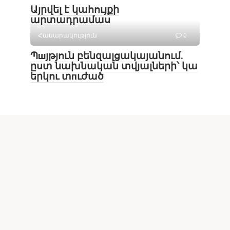
Այրվել է կահույքի
արտադրամաս
Հասարակություն
0
Պшյթյուն բենզալցակայանում.
ըստ նախնական տվյալների՝ կա
երկու տпւժած
© 2026 Lragrogh.com
Ժողովրդի ձայնը լսելի է...
info@lragrogh.com
+374 91 180 007
Հին կայքը ՝
lragrogh.info