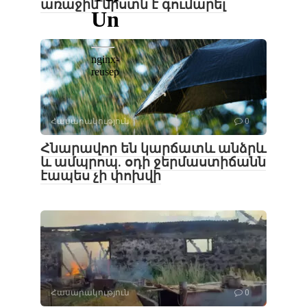
առաջին նիստն է գումարել
Հասարակություն
0
Հնարավոր են կարճատև անձրև
և ամպրոպ․ օդի ջերմաստիճանն
էապես չի փոխվի
Հասարակություն
0