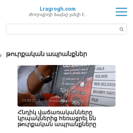
Перейти
Lragrogh.com
к
Ժողովրդի ձայնը լսելի է…
контенту
Поиск:
թուրքական ապրանքներ
13.05.2025
Հասարակություն
Հնդիկ վաճառականները
կրպակներից հեռացրել են
թпւրքական ապրանքները