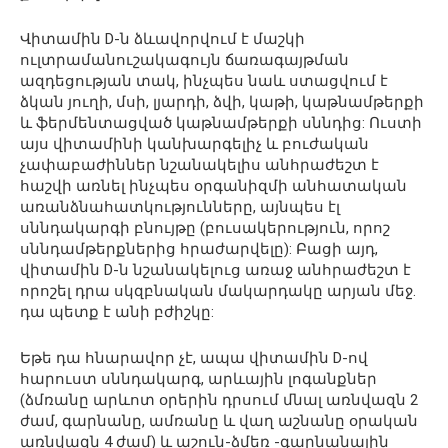
Վիտամին D-ն ձևավորվում է մաշկի
ուլտրամանուշակագույն ճառագայթման
ազդեցության տակ, ինչպես նաև ստացվում է
ձկան յուղի, մսի, լյարդի, ձվի, կաթի, կաթնամթերքի
և ֆերմենտացված կաթնամթերքի սննդից: Ուստի
այս վիտամինի կանխարգելիչ և բուժական
չափաբաժիններ նշանակելիս անհրաժեշտ է
հաշվի առնել ինչպես օրգանիզմի անհատական ​​
առանձնահատկությունները, այնպես էլ
սննդակարգի բնույթը (բուսակերություն, որոշ
սննդամթերքներից հրաժարվելը): Բացի այդ,
վիտամին D-ն նշանակելուց առաջ անհրաժեշտ է
որոշել դրա սկզբնական մակարդակը արյան մեջ.
դա պետք է անի բժիշկը:
Եթե ​​դա հնարավոր չէ, ապա վիտամին D-ով
հարուստ սննդակարգ, արևային լոգանքներ
(ձմռանը արևոտ օրերին դրսում մնալ առնվազն 2
ժամ, գարնանը, ամռանը և վաղ աշնանը օրական
առնվազն 4 ժամ) և աշուն-ձմեռ -գարնանային