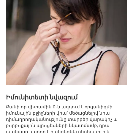
Իմունիտետի նվազում
Քանի որ վիտամին D-ն ազդում է օրգանիզմի
իմունային բջիջների վրա՝ մեծացնելով նրա
դիմադրողականությունը տարբեր վարակիչ և
բորբոքային պրոցեսների նկատմամբ, դրա
պակասը կարող է հանգեցնել ընդհանուր և