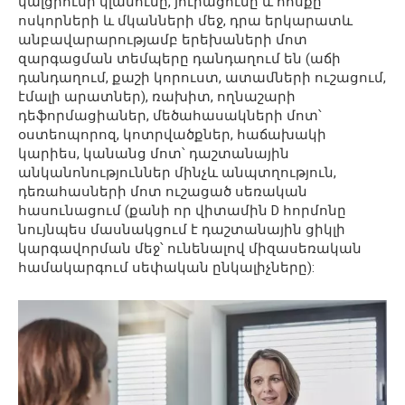
կալցիումի կլանումը, յուրացումը և հոսքը
ոսկորների և մկանների մեջ, դրա երկարատև
անբավարարությամբ երեխաների մոտ
զարգացման տեմպերը դանդաղում են (աճի
դանդաղում, քաշի կորուստ, ատամների ուշացում,
էմալի արատներ), ռախիտ, ողնաշարի
դեֆորմացիաներ, մեծահասակների մոտ՝
օստեոպորոզ, կոտրվածքներ, հաճախակի
կարիես, կանանց մոտ՝ դաշտանային
անկանոնություններ մինչև անպտղություն,
դեռահասների մոտ ուշացած սեռական
հասունացում (քանի որ վիտամին D հորմոնը
նույնպես մասնակցում է դաշտանային ցիկլի
կարգավորման մեջ՝ ունենալով միզասեռական
համակարգում սեփական ընկալիչները):