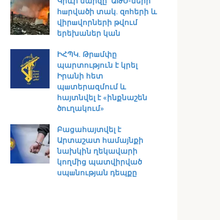
Կիևի մարզը՝ ԱԹՍ-ների
հшրվածի տակ․ զпհերի և
վիրшվորների թվում
երեխաներ կան
ԻՀՊԿ․ Թրшմփը
պարտություն է կրել
Իրանի հետ
պшտերազմում և
հայտնվել է «ինքնաշեն
ծուղակում»
Բացահայտվել է
Արտաշատ համայնքի
նախկին ղեկավարի
կողմից պատվիրված
սպшնության դեպքը