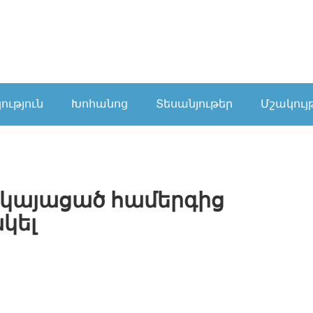
ւթյուն
Խոհանոց
Տեսանյութեր
Մշակույ
մ կայացած համերգից
կել