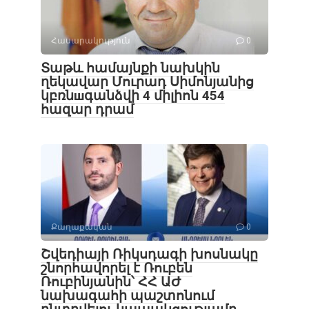
Հասարակություն
0
Տաթև համայնքի նախկին
ղեկավար Մուրադ Սիմոնյանից
կբռնшգանձվի 4 միլիոն 454
հազար դրամ
Քաղաքական
0
Շվեդիայի Ռիկսդագի խոսնակը
շնորհավորել է Ռուբեն
Ռուբինյանին՝ ՀՀ ԱԺ
նախագահի պաշտոնում