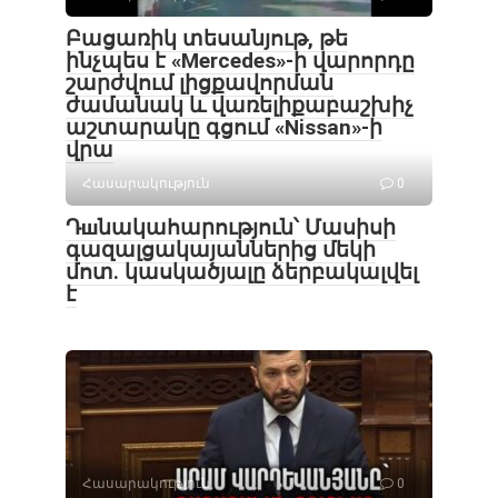
Բացառիկ տեսանյութ, թե
ինչպես է «Mercedes»-ի վարորդը
շարժվում լիցքավորման
ժամանակ և վառելիքաբաշխիչ
աշտարակը գցում «Nissan»-ի
վրա
Հասարակություն
0
Դшնակահարություն՝ Մասիսի
գազալցակայաններից մեկի
մոտ. կասկածյալը ձերբակալվել
է
Հասարակություն
0