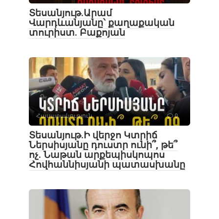
Տեսանյութ․Արամ
Վարդևանյանը՝ քաղաքական
տուրիստ. Բաքոյան
Հասարակություն
0
Տեսանյութ․Ի վերջո Կտրիճ
Ներսիսյանը դուստր ունի՞, թե՞
ոչ. Նաթան արքեպիսկոպոս
Հովհաննիսյանի պատասխանը