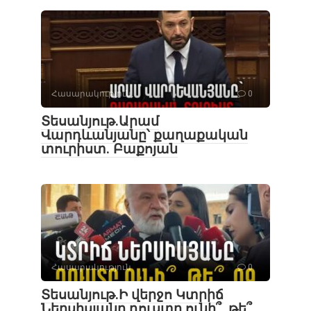
Հասարակություն
0
Տեսանյութ․Արամ
Վարդևանյանը՝ քաղաքական
տուրիստ. Բաքոյան
Հասարակություն
0
Տեսանյութ․Ի վերջո Կտրիճ
Ներսիսյանը դուստր ունի՞, թե՞