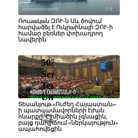
Հասարակություն
0
Ռուսшկшն ԶՈՒ-ն Սև ծովում
հարվածել է Ուկրшինայի ԶՈՒ-ի
համար բեռներ փոխադրող
նավերին
Հասարակություն
0
Տեսանյութ․«Ուժեղ Հայաստան»-
ի պատգամավորների էժան
հնարքը. Էջմիածին չգնացին,
բայց դահլիճում «ներկայություն»
ապահովեցին