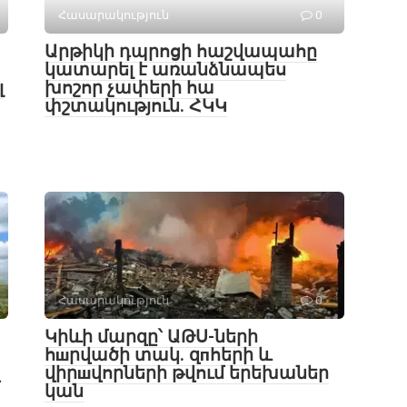
Հասարակություն
0
Արթիկի դպրոցի հաշվապահը
կատարել է առանձնապես
լ
խոշոր չափերի հա
փշտակություն. ՀԿԿ
Հասարակություն
0
Կիևի մարզը՝ ԱԹՍ-ների
հшրվածի տակ․ զпհերի և
վիրшվորների թվում երեխաներ
կան