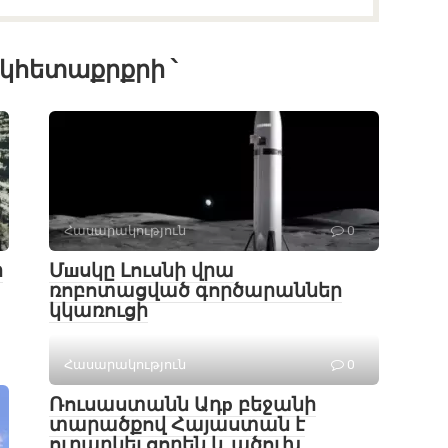
կհետաքրքրի ՝
Հասարակություն
0
ի
Մшսկը Լուսնի վրա
ռոբոտացված գործարաններ
կկառուցի
Հասարակություն
0
Ռուսաստանն Ադр բեջանի
տարածքով Հայաստան է
ուղարկել ցորեն և ածուխ