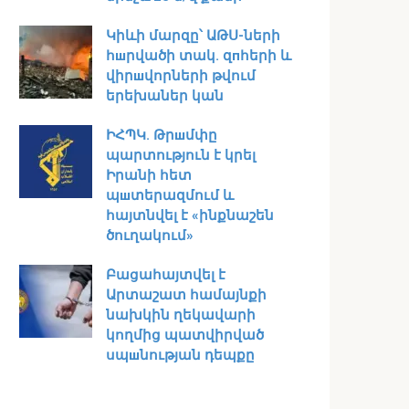
Կիևի մարզը՝ ԱԹՍ-ների
հшրվածի տակ․ զпհերի և
վիրшվորների թվում
երեխաներ կան
ԻՀՊԿ․ Թրшմփը
պարտություն է կրել
Իրանի հետ
պшտերազմում և
հայտնվել է «ինքնաշեն
ծուղակում»
Բացահայտվել է
Արտաշատ համայնքի
նախկին ղեկավարի
կողմից պատվիրված
սպшնության դեպքը