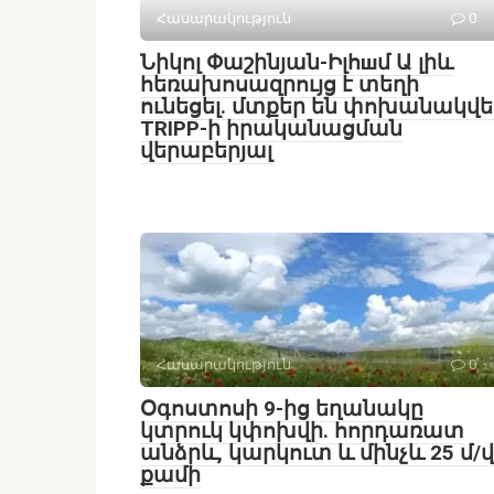
Հասարակություն
0
Նիկոլ Փաշինյան-Իլհшմ Ա լիև
հեռախոսազրույց է տեղի
ունեցել․ մտքեր են փոխանակվե
TRIPP-ի իրականացման
վերաբերյալ
Հասարակություն
0
Օգոստոսի 9-ից եղանակը
կտրուկ կփոխվի․ հորդառատ
անձրև, կարկուտ և մինչև 25 մ/վ
քամի