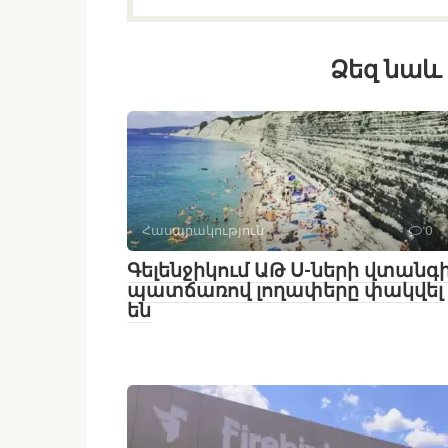
Ձեզ նաև 
Հասարակություն
0
Գելենջիկում ԱԹ Ս-ների վտանգ
պատճառով լողափերը փակվել
են