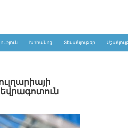
ւթյուն
Խոհանոց
Տեսանյութեր
Մշակույ
ուլղարիայի
 եվրագոտուն