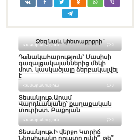
Ձեզ նաև կհետաքրքրի ՝
Հասարակություն
0
Դшնակահարություն՝ Մասիսի
գազալցակայաններից մեկի
մոտ. կասկածյալը ձերբակալվել
է
Հասարակություն
0
Տեսանյութ․Արամ
Վարդևանյանը՝ քաղաքական
տուրիստ. Բաքոյան
Հասարակություն
0
Տեսանյութ․Ի վերջո Կտրիճ
Ներսիսյանը դուստր ունի՞, թե՞