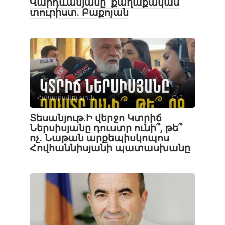
Վարդևանյանը՝ քաղաքական
տուրիստ. Բաքոյան
Հասարակություն
0
Տեսանյութ․Ի վերջո Կտրիճ
Ներսիսյանը դուստր ունի՞, թե՞
ոչ. Նաթան արքեպիսկոպոս
Հովհաննիսյանի պատասխանը