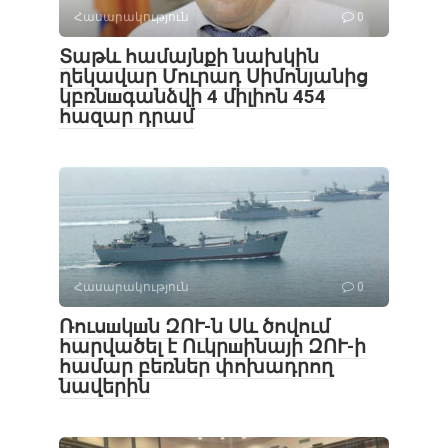
Հասարակություն
0
Տաթև համայնքի նախկին
ղեկավար Մուրադ Սիմոնյանից
կբռնшգանձվի 4 միլիոն 454
հազար դրամ
Հասարակություն
0
Ռուսшկшն ԶՈՒ-ն Սև ծովում
հարվածել է Ուկրшինայի ԶՈՒ-ի
համար բեռներ փոխադրող
նավերին