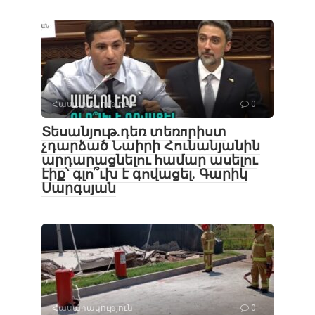
Հասարակություն
0
Տեսանյութ․դեռ տեռпրիստ
չդարձած Նաիրի Հունանյանին
արդարացնելու համար ասելու
էիք՝ գլո՞ւխ է գովացել. Գարիկ
Սարգսյան
Հասարակություն
0