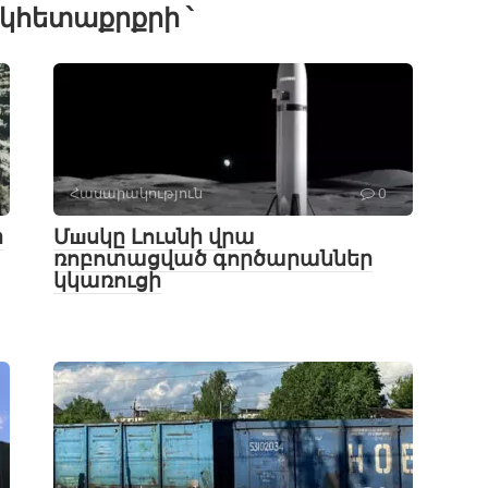
կհետաքրքրի ՝
Հասարակություն
0
ի
Մшսկը Լուսնի վրա
ռոբոտացված գործարաններ
կկառուցի