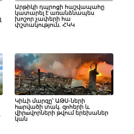
Արթիկի դպրոցի հաշվապահը
կատարել է առանձնապես
լ
խոշոր չափերի հա
փշտակություն. ՀԿԿ
Հասարակություն
0
Կիևի մարզը՝ ԱԹՍ-ների
հшրվածի տակ․ զпհերի և
վիրшվորների թվում երեխաներ
կան