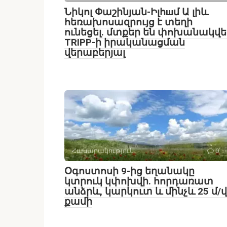
Նիկոլ Փաշինյան-Իլհшմ Ա լիև
հեռախոսազրույց է տեղի
ունեցել․ մտքեր են փոխանակվե
TRIPP-ի իրականացման
վերաբերյալ
Հասարակություն
0
Օգոստոսի 9-ից եղանակը
կտրուկ կփոխվի․ հորդառատ
անձրև, կարկուտ և մինչև 25 մ/վ
քամի