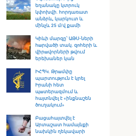
եղանակը կտրուկ
կփոխվի․ հորդառատ
անձրև, կարկուտ և
մինչև 25 մ/վ քամի
Կիևի մարզը՝ ԱԹՍ-ների
հшրվածի տակ․ զпհերի և
վիրшվորների թվում
երեխաներ կան
ԻՀՊԿ․ Թրшմփը
պարտություն է կրել
Իրանի հետ
պшտերազմում և
հայտնվել է «ինքնաշեն
ծուղակում»
Բացահայտվել է
Արտաշատ համայնքի
նախկին ղեկավարի