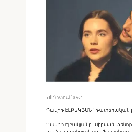
Դիտում ՝
3 601
Դավիթ ԷԼԲԱԿՅԱՆ ՝ թատերական բե
Դավիթ Էլբակյանը, սիրված տենոր Ռ
գործել փարիզյան պրոֆեսիոնալ