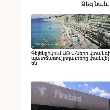
Ձեզ նաև 
Հասարակություն
0
Գելենջիկում ԱԹ Ս-ների վտանգ
պատճառով լողափերը փակվել
են