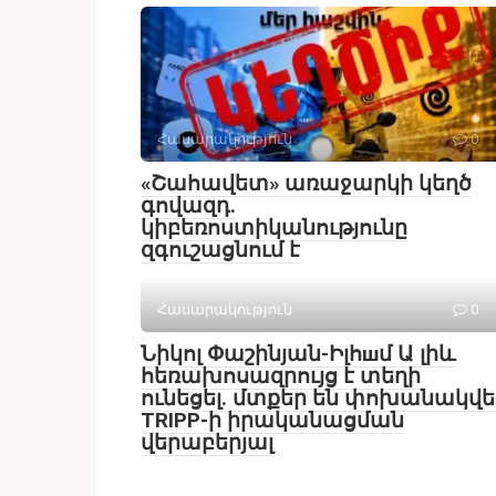
Հասարակություն
0
«Շահավետ» առաջարկի կեղծ
գովազդ.
կիբեռոստիկանությունը
զգուշացնում է
Հասարակություն
0
Նիկոլ Փաշինյան-Իլհшմ Ա լիև
հեռախոսազրույց է տեղի
ունեցել․ մտքեր են փոխանակվե
TRIPP-ի իրականացման
վերաբերյալ