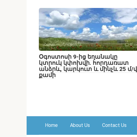
Հասարակություն
0
Օգոստոսի 9-ից եղանակը
կտրուկ կփոխվի․ հորդառատ
անձրև, կարկուտ և մինչև 25 մ/վ
քամի
Home
About Us
Contact Us