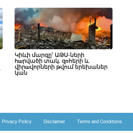
Հասարակություն
0
Կիևի մարզը՝ ԱԹՍ-ների
հшրվածի տակ․ զпհերի և
վիրшվորների թվում երեխաներ
կան
Privacy Policy
Disclaimer
Terms and Conditions