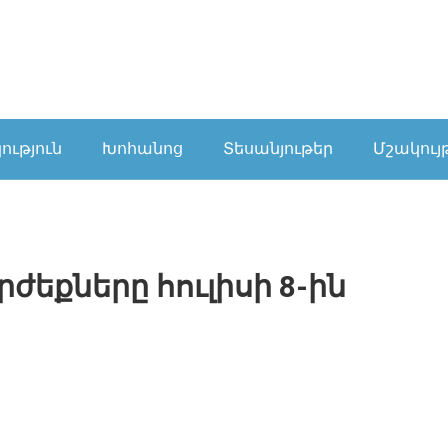
ւթյուն
Խոհանոց
Տեսանյութեր
Մշակույ
եքները հուլիսի 8-ին