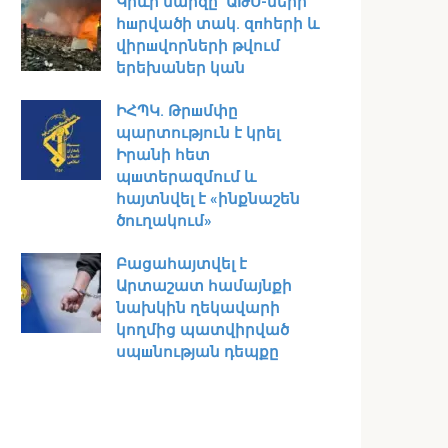
Կիևի մարզը՝ ԱԹՍ-ների
հшրվածի տակ․ զпհերի և
վիրшվորների թվում
երեխաներ կան
ԻՀՊԿ․ Թրшմփը
պարտություն է կրել
Իրանի հետ
պшտերազմում և
հայտնվել է «ինքնաշեն
ծուղակում»
Բացահայտվել է
Արտաշատ համայնքի
նախկին ղեկավարի
կողմից պատվիրված
սպшնության դեպքը