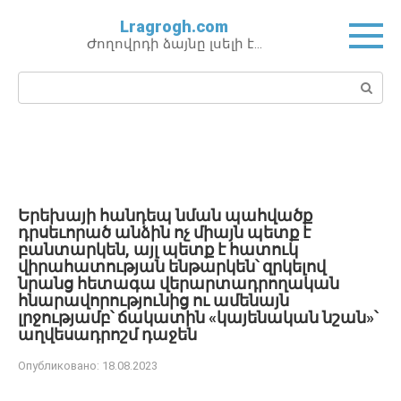
Перейти
Lragrogh.com
к
Ժողովրդի ձայնը լսելի է…
контенту
Поиск:
Երեխայի հանդեպ նման պահվածք
դրսեւորած անձին ոչ միայն պետք է
բանտարկեն, այլ պետք է հատուկ
վիրահատության ենթարկեն՝ զրկելով
նրանց հետագա վերարտադրողական
հնարավորությունից ու ամենայն
լրջությամբ՝ ճակատին «կայենական նշան»՝
աղվեսադրոշմ դաջեն
Опубликовано:
18.08.2023