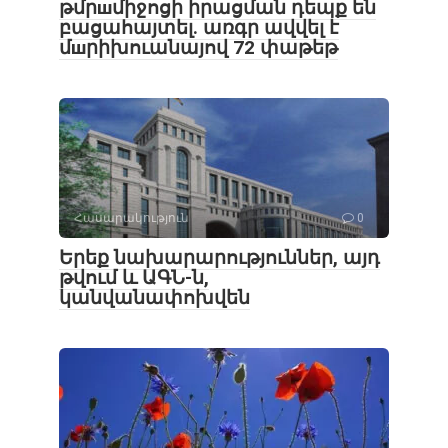
թմրшմիջոցի իրացման դեպք են
բացահայտել․ առգր ավվել է
մшրիխուանայով 72 փաթեթ
Հասարակություն
0
Երեք նախարարություններ, այդ
թվում և ԱԳՆ-ն,
կանվանափոխվեն