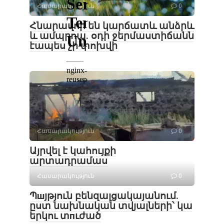
Հասարակություն
0
Հնարավոր են կարճատև անձրև
և ամպրոպ․ օդի ջերմաստիճանն
էապես չի փոխվի
Հասարակություն
0
Այրվել է կահույքի
արտադրամաս
Հասարակություն
0
Պшյթյուն բենզալցակայանում.
ըստ նախնական տվյալների՝ կա
երկու տпւժած