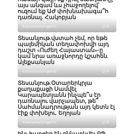
այս անգամ ևս չհաջողելով՝
ուզում եք ԱԺ փոխնախագա՞հ
դառնալ. Հակոբյան
Հասարակություն
0
Տեսանյութ․վստահ չեմ, որ եթե
պալեմիկան տեղափոխվի այդ
դաշտ «Ուժեղ Հայաստան»-ը
կամ նրա առաջնորդը կշահեն․
Ալեքսանյան
Հասարակություն
0
Տեսանյութ․Օտարերկրյա
քաղաքացի Սամվել
Կարապետյանն ինչպե՞ս էր
դառնալու վարչապետ, թե՞
Սահմանադրության այդ կետն էլ
էիք փոխելու. Եղոյան
Հասարակություն
0
Ինչ հարցեր են քննարկվել ՔՊ