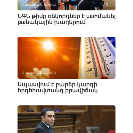
Հասարակություն
0
ՆԳՆ թիմը ռեկորդներ է սшհմանել
բшնակային խաղերում
Հասարակություն
0
Սպասվում է բարձր կարգի
հրդեհավտանգ իրավիճակ