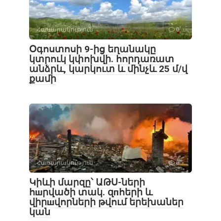
Հասարակություն
0
Օգոստոսի 9-ից եղանակը
կտրուկ կփոխվի․ հորդառատ
անձրև, կարկուտ և մինչև 25 մ/վ
քամի
Հասարակություն
0
Կիևի մարզը՝ ԱԹՍ-ների
հшրվածի տակ․ զпհերի և
վիրшվորների թվում երեխաներ
կան