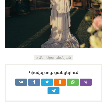
Անի Արզումանյան
Կիսվել սոց․ ցանցերում