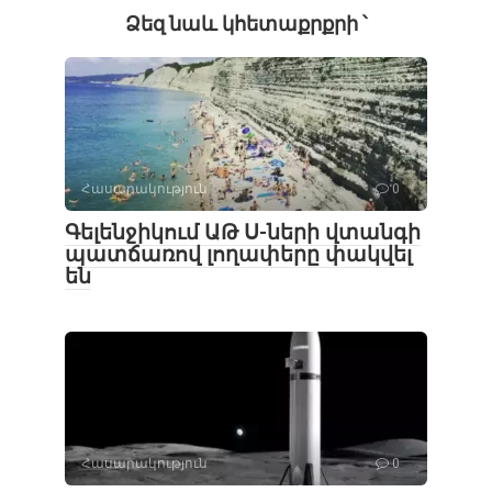
Ձեզ նաև կհետաքրքրի ՝
Հասարակություն
0
Գելենջիկում ԱԹ Ս-ների վտանգի
պատճառով լողափերը փակվել
են
Հասարակություն
0