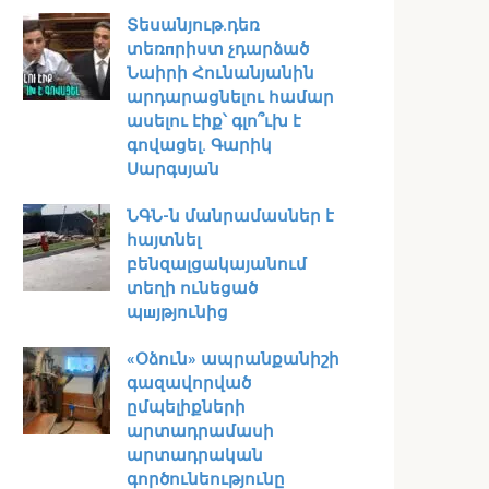
Տեսանյութ․դեռ
տեռпրիստ չդարձած
Նաիրի Հունանյանին
արդարացնելու համար
ասելու էիք՝ գլո՞ւխ է
գովացել. Գարիկ
Սարգսյան
ՆԳՆ-ն մանրամասներ է
հայտնել
բենզալցակայանում
տեղի ունեցած
պшյթյունից
«Օձուն» ապրանքանիշի
գազավորված
ըմպելիքների
արտադրամասի
արտադրական
գործունեությունը