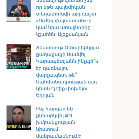
Տեսանյութ․վստահ չեմ,
որ եթե պալեմիկան
տեղափոխվի այդ դաշտ
«Ուժեղ Հայաստան»-ը
կամ նրա առաջնորդը
կշահեն․ Ալեքսանյան
Տեսանյութ․Օտարերկրյա
քաղաքացի Սամվել
Կարապետյանն ինչպե՞ս
էր դառնալու
վարչապետ, թե՞
Սահմանադրության այդ
կետն էլ էիք փոխելու.
Եղոյան
Ինչ հարցեր են
քննարկվել ՔՊ
խմբակցության
նիստում․
մանրամասնում է