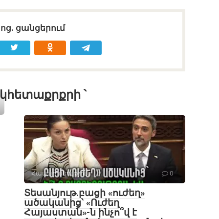
սոց․ ցանցերում
կհետաքրքրի ՝
Հասարակություն
0
Տեսանյութ․բացի «ուժեղ»
ածականից՝ «Ուժեղ
Հայաստան»-ն ինչո՞վ է