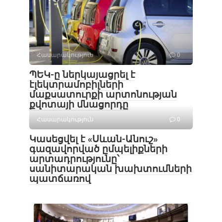
Հասարակություն
0
ՊԵԿ-ը ներկայացրել է
էլեկտրամոբիլների
մաքսատուրքի արտոնության
քվոտայի մնացորդը
Հասարակություն
0
Կասեցվել է «Սևան-Անուշ»
գազավորված ըմպելիքների
արտադրությունը՝
սանիտարական խախտումների
պատճառով