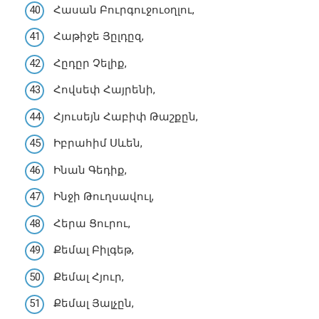
Հասան Բուրգուջուօղլու,
Հաթիջե Յըլդըզ,
Հըդըր Չելիք,
Հովսեփ Հայրենի,
Հյուսեյն Հաբիփ Թաշքըն,
Իբրահիմ Սևեն,
Ինան Գեդիք,
Ինջի Թուղսավուլ,
Հերա Ցուրու,
Քեմալ Բիլգեթ,
Քեմալ Հյուր,
Քեմալ Յալչըն,