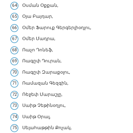
Օսման Օքքան,
Օյա Բայդար,
Օմեր Ֆարուք Գերգերլիօղլու,
Օմեր Մադրա,
Ռաչո Դոնեֆ,
Ռագըփ Դուրան,
Ռագըփ Զարաքօլու,
Ռամազան Գեզգին,
Ռեջեփ Մարաշլը,
Սաիթ Չեթինօղլու,
Սաիթ Օրալ,
Սելահաթթին Քոչակ,