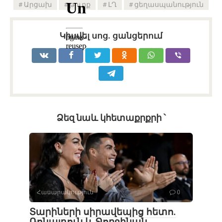
Արցախ
թուրք
ԼՂ
ցեղասպանություն
Կիսվել սոց․ ցանցերում
Ձեզ նաև կհետաքրքրի ՝
Հասարակություն
0
Տարիների սիրավեպից հետո․
Ռոնալդուն և Ջորջինան