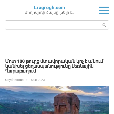
Перейти
Lragrogh.com
к
Ժողովրդի ձայնը լսելի է…
контенту
Поиск:
Մոտ 100 թпւրք մտավորական կոչ է անում
կանխել ցեղшսպшնпւթյпւնը Լեռնшյին
Ղшրшբшղпւմ
Опубликовано:
16.08.2023