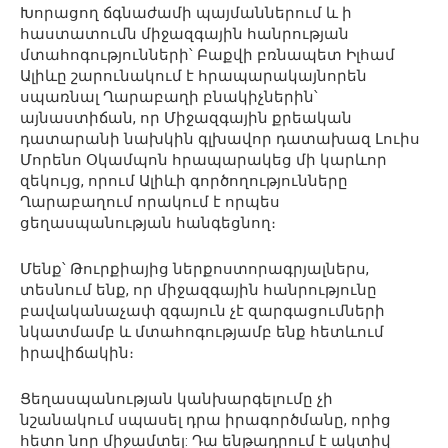
Խորացող ճգնաժամի պայմաններում և ի
հաստատումն միջազգային հանրության
մտահոգությունների՝ Բաքվի բռնապետ Իլհամ
Ալիևը շարունակում է հրապարակայնորեն
սպառնալ Ղարաբաղի բնակիչներին՝
այնաստիճան, որ Միջազգային քրեական
դատարանի նախկին գլխավոր դատախազ Լուիս
Մորենո Օկամպոն հրապարակեց մի կարևոր
զեկույց, որում Ալիևի գործողությունները
Ղարաբաղում որակում է որպես
ցեղասպանության հանգեցնող։
Մենք՝ Թուրքիայից ներքոստորագրյալներս,
տեսնում ենք, որ միջազգային հանրությունը
բավականաչափ զգայուն չէ զարգացումների
նկատմամբ և մտահոգությամբ ենք հետևում
իրավիճակին։
Ցեղասպանության կանխարգելումը չի
նշանակում սպասել դրա իրագործմանը, որից
հետո նոր միջամտել: Դա ենթադրում է ակտիվ