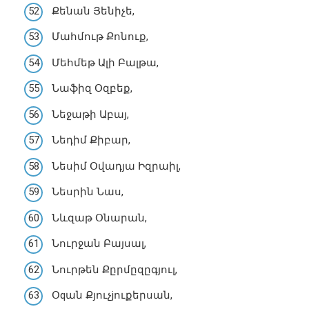
Քենան Յենիչե,
Մահմութ Քոնուք,
Մեհմեթ Ալի Բալթա,
Նաֆիզ Օզբեք,
Նեջաթի Աբայ,
Նեդիմ Քիբար,
Նեսիմ Օվադյա Իզրաիլ,
Նեսրին Նաս,
Նևզաթ Օնարան,
Նուրջան Բայսալ,
Նուրթեն Քըրմըզըգյուլ,
Օqան Քյուչjուքերսան,