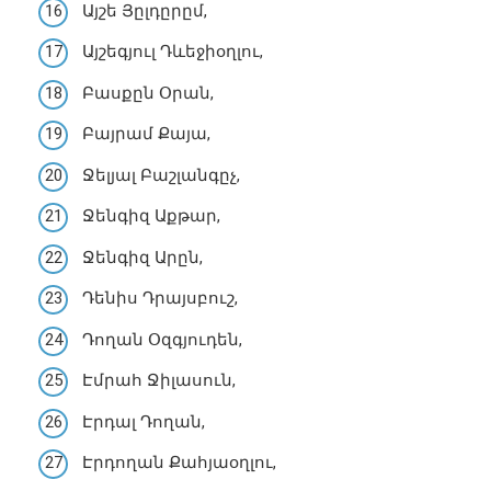
Այշե Յըլդըրըմ,
Այշեգյուլ Դևեջիօղլու,
Բասքըն Օրան,
Բայրամ Քայա,
Ջելյալ Բաշլանգըչ,
Ջենգիզ Աքթար,
Ջենգիզ Արըն,
Դենիս Դրայսբուշ,
Դողան Օզգյուդեն,
Էմրահ Ջիլասուն,
Էրդալ Դողան,
Էրդողան Քահյաօղլու,