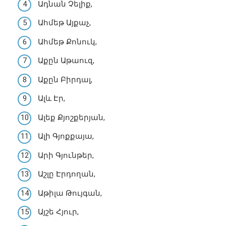
Ադնան Չելիք,
Ահմեթ Այքաչ,
Ահմեթ Քոնուկ,
Աքըն Աթաուզ,
Աքըն Բիրդալ,
Ալև Էր,
Ալեք Քյոշքերյան,
Ալի Գյոքքայա,
Արի Գյունթեր,
Աշլը Էրդողան,
Աթիլա Թույգան,
Այշե Հյուր,