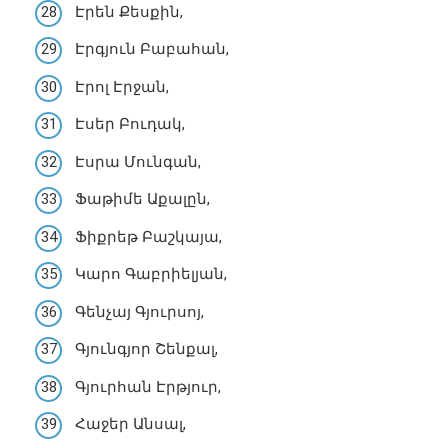
Էրեն Քեսքին,
Էրգյուն Բաբահան,
Էրոլ Էրջան,
Էսեր Բուդակ,
Էսրա Մունգան,
Ֆաթիմե Աքալըն,
Ֆիքրեթ Բաշկայա,
Կարո Գաբրիելյան,
Գենչայ Գյուրսոյ,
Գյունգյոր Շենքալ,
Գյուրհան Էրթյուր,
Հաջեր Անսալ,