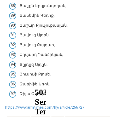
Յալչըն Էրգյունդողան,
Յասեմին Գեդիք,
Յաշար Քյուչուքասլան,
Յավուզ Այդըն,
Յավուզ Բայդար,
Եդվարդ Դանձիկյան,
Յըլդըզ Այդըն,
Յուսուֆ Քյոսե,
Զարիֆե Աթիկ,
Զիյա Օզդեր։
https://www.armtimes.com/hy/article/266727