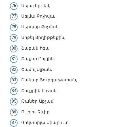
Սելայ Էրթեմ,
Սելմա Քոչիվա,
Սերդար Քոչման,
Սիբել Յիղիթթեքին,
Շաբան Իբա,
Շաքիր Բիլգին,
Շամիլ Ալթան,
Շանար Յուրդաթափան,
Շուքրիե Էրջան,
Թաներ Աքչամ,
Ուլքյու Չևիք
Վիկտորյա Չիպրուտ,