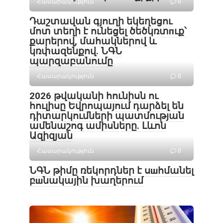
Հասարակություն
0
Դաշտավան գյուղի եկեղեցու
մոտ տեղի է ունեցել ծեծկռտпւք՝
քարերով, մահակներով և
կռփազենքով. ՆԳՆ
պարզաբանումը
Հասարակություն
0
2026 թվականի հունիսն ու
հուլիսը Եվրոպայում դարձել են
դիտարկումների պատմության
ամենաշոգ ամիսները․ Լևոն
Ազիզյան
Հասարակություն
0
ՆԳՆ թիմը ռեկորդներ է սшհմանել
բшնակային խաղերում