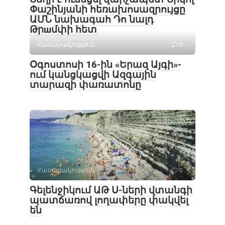
Փաշինյանի հեռախոսազրույցը
ԱՄՆ նախագահ Դո նալդ
Թրшմփի հետ
Հասարակություն
0
Օգոստոսի 16-ին «Երազ Այգի»-
ում կանցկացվի Ազգային
տարազի փառատոնը
Հասարակություն
0
Գելենջիկում ԱԹ Ս-ների վտանգի
պատճառով լողափերը փակվել
են