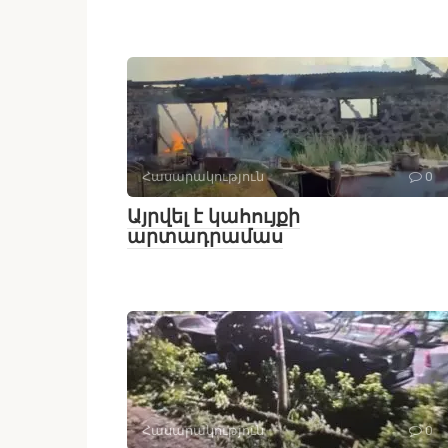
Հասարակություն
0
Այրվել է կահույքի
արտադրամաս
Հասարակություն
0