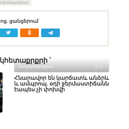
եփանակերտ
սոց․ ցանցերում
կհետաքրքրի ՝
Հասարակություն
0
Հնարավոր են կարճատև անձրև
և ամպրոպ․ օդի ջերմաստիճանն
էապես չի փոխվի