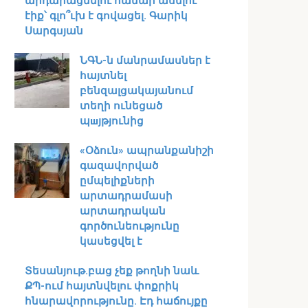
արդարացնելու համար ասելու
էիք՝ գլո՞ւխ է գովացել. Գարիկ
Սարգսյան
ՆԳՆ-ն մանրամասներ է
հայտնել
բենզալցակայանում
տեղի ունեցած
պшյթյունից
«Օձուն» ապրանքանիշի
գազավորված
ըմպելիքների
արտադրամասի
արտադրական
գործունեությունը
կասեցվել է
Տեսանյութ․բաց չեք թողնի նաև
ՔՊ-ում հայտնվելու փոքրիկ
հնարավորությունը. Էդ հաճույքը