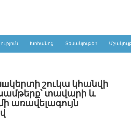
ւթյուն
Խոհանոց
Տեսանյութեր
Մշակույ
шկերտի շուկա կհանվի
մսամթերք՝ տավարի և
ամի առավելագույն
ով