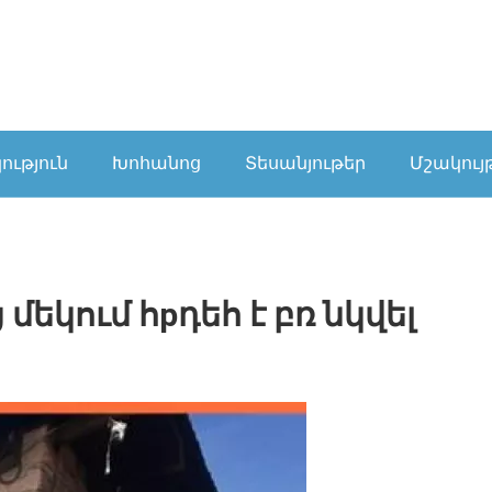
ւթյուն
Խոհանոց
Տեսանյութեր
Մշակույ
մեկում հрդեհ է բռ նկվել