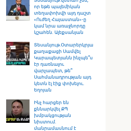
Տեսանյութ․վստահ չեմ,
որ եթե պալեմիկան
տեղափոխվի այդ դաշտ
«Ուժեղ Հայաստան»-ը
կամ նրա առաջնորդը
կշահեն․ Ալեքսանյան
Տեսանյութ․Օտարերկրյա
քաղաքացի Սամվել
Կարապետյանն ինչպե՞ս
էր դառնալու
վարչապետ, թե՞
Սահմանադրության այդ
կետն էլ էիք փոխելու.
Եղոյան
Ինչ հարցեր են
քննարկվել ՔՊ
խմբակցության
նիստում․
մանրամասնում է