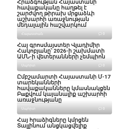
Հրաձգության Հայաստանի
հավաքականը հաղթել է
շարժվող թիրախ մրցաձևի
աշխարհի առաջնության
մեդալային հաշվարկում
Հայաստան
0
Հայ գրոսմայստեր Վլադիմիր
Հակոբյանը՝ 2026-ի շախմատի
ԱՄՆ-ի վետերանների չեմպիոն
Սպորտ
0
Ըմբշամարտի Հայաստանի Մ-17
տարեկանների
հավաքականները կմասնակցեն
Բшքվում կայանալիք աշխարհի
առաջնությանը
Սպորտ
0
Հայ հրաձիգները կմրցեն
Տալլինում անցկացվելիք