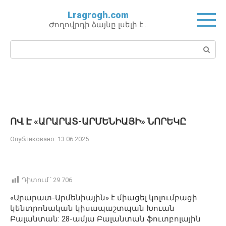
Перейти
Lragrogh.com
к
Ժողովրդի ձայնը լսելի է…
контенту
Поиск:
ՈՎ Է «ԱՐԱՐԱՏ-ԱՐՄԵՆԻԱՅԻ» ՆՈՐԵԿԸ
Опубликовано:
13.06.2025
Դիտում ՝
29 706
«Արարատ-Արմենիային» է միացել կոլումբացի
կենտրոնական կիսապաշտպան Խուան
Բալանտան: 28-ամյա Բալանտան ֆուտբոլային