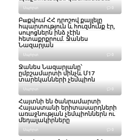
Սպորտ
0
Բшքվում ՀՀ դրոշով քայլելը
հպարտություն և հուզմունք էր,
սուլոցներն ինձ չէին
հետաքրքրում. Ջանես
Նազարյան
Սպորտ
0
Ջանես Նազարյանը՝
ըմբշամարտի մինչև Մ17
տարեկանների չեմպիոն
Սպորտ
0
Հայտնի են ծանրամարտի
Հայաստանի երիտասարդների
առաջնության չեմպիոններն ու
մեդալակիրները
Սպորտ
0