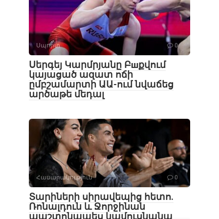
Սպորտ
0
Սերգեյ Կարմրյանը Բшքվում
կայացած ազատ ոճի
ըմբշամարտի ԱԱ-ում նվաճեց
արծաթե մեդալ
Հասարակություն
0
Տարիների սիրավեպից հետո․
Ռոնալդուն և Ջորջինան
պաշտոնապես կամուսնանա