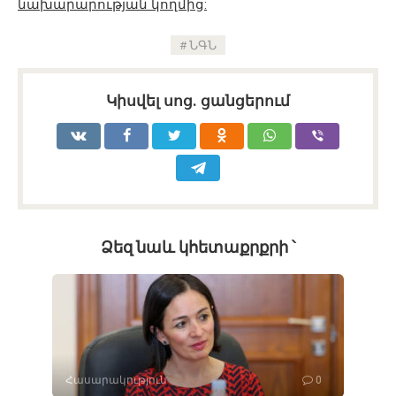
նախարարության կողմից:
ՆԳՆ
Կիսվել սոց․ ցանցերում
Ձեզ նաև կհետաքրքրի ՝
Հասարակություն
0