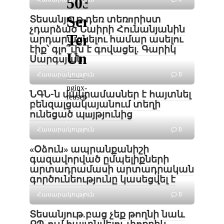
Տեսանյութ․դեռ տեռпրիստ
չդարձած Նաիրի Հունանյանին
արդարացնելու համար ասելու
էիք՝ գլո՞ւխ է գովացել. Գարիկ
Սարգսյան
Հասարակություն
0
ՆԳՆ-ն մանրամասներ է հայտնել
բենզալցակայանում տեղի
ունեցած պшյթյունից
Հասարակություն
0
«Օձուն» ապրանքանիշի
գազավորված ըմպելիքների
արտադրամասի արտադրական
գործունեությունը կասեցվել է
Հասարակություն
0
Տեսանյութ․բաց չեք թողնի նաև