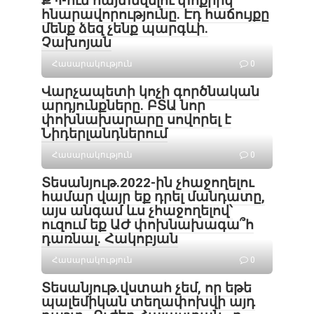
ՔՊ-ում հայտնվելու փոքրիկ
հնարավորությունը. Էդ հաճույքը
մենք ձեզ չենք պարգևի.
Չախոյան
Հասարակություն
0
Վարչապետի կոչի գործնական
արդյունքները. ԲՏԱ նոր
փոխնախարարը սովորել է
Նիդերլանդներում
Հասարակություն
0
Տեսանյութ․2022-ին չհաջողելու
համար վայր եք դրել մանդատը,
այս անգամ ևս չհաջողելով՝
ուզում եք ԱԺ փոխնախագա՞հ
դառնալ. Հակոբյան
Հասարակություն
0
Տեսանյութ․վստահ չեմ, որ եթե
պալեմիկան տեղափոխվի այդ