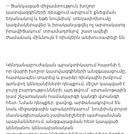
— Ցանկացած միջամտություն խոշոր
կատվազգիների դեպքում արվում է քնեցման
եղանակով և եթե նույնիսկ՝ տեղափոխումը
կազմակերպվեր և իրականացվել ոչ արտակարգ
իրավիճակում՝ տրամադրելով շատ ավելի
ժամանակ միևնույն է ռիսկերն անխուսափելի են:
Կենդանաբուժական պրակտիկայում հայտնի է,
որ վայրի խոշոր կատվազգիների անզգայացումը,
հատկապես տարեց և բարձր ռիսկային խմբում
գտնվող կենդանիների դեպքում, միշտ կապված է
լուրջ բարդությունների, այդ թվում՝ սրտանոթային
կամ շնչառական համակարգի կանգի վտանգի
հետ։ Նման դեպքեր, ցավոք, արձանագրվում են
նաև միջազգային պրակտիկայում` նույնիսկ բոլոր
մասնագիտական չափանիշների պահպանման
պայմաններում, անզգայացման հետ կապված
կենդանու կենսաբանական
յուրահատկություններից ելնելով ռիսկերը երբեք