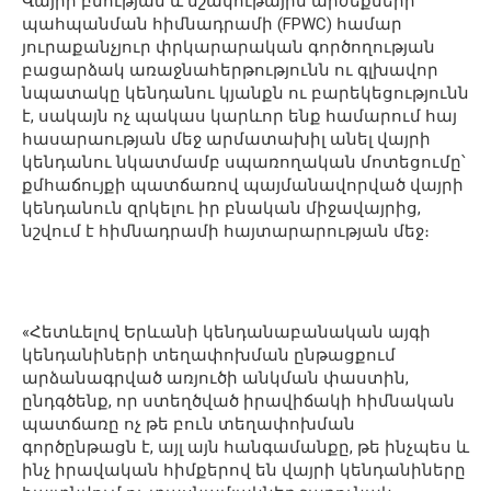
Վայրի բնության և մշակութային արժեքների
պահպանման հիմնադրամի (FPWC) համար
յուրաքանչյուր փրկարարական գործողության
բացարձակ առաջնահերթությունն ու գլխավոր
նպատակը կենդանու կյանքն ու բարեկեցությունն
է, սակայն ոչ պակաս կարևոր ենք համարում հայ
հասարաության մեջ արմատախիլ անել վայրի
կենդանու նկատմամբ սպառողական մոտեցումը՝
քմհաճույքի պատճառով պայմանավորված վայրի
կենդանուն զրկելու իր բնական միջավայրից,
նշվում է հիմնադրամի հայտարարության մեջ։
«Հետևելով Երևանի կենդանաբանական այգի
կենդանիների տեղափոխման ընթացքում
արձանագրված առյուծի անկման փաստին,
ընդգծենք, որ ստեղծված իրավիճակի հիմնական
պատճառը ոչ թե բուն տեղափոխման
գործընթացն է, այլ այն հանգամանքը, թե ինչպես և
ինչ իրավական հիմքերով են վայրի կենդանիները