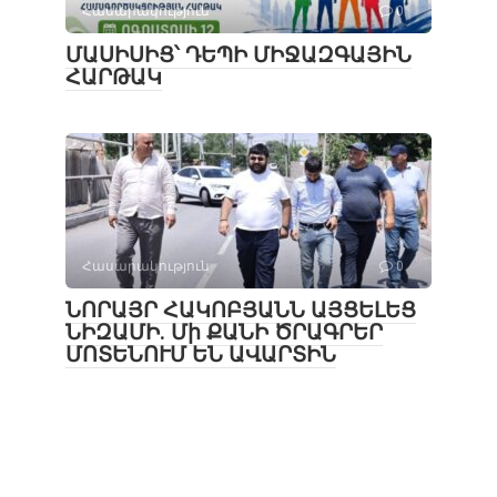
Հասարակություն
0
ՄԱՍԻՍԻՑ՝ ԴԵՊԻ ՄԻՋԱԶԳԱՅԻՆ
ՀԱՐԹԱԿ
Հասարակություն
0
ՆՈՐԱՅՐ ՀԱԿՈԲՅԱՆՆ ԱՅՑԵԼԵՑ
ՆԻԶԱՄԻ. Մի ՔԱՆԻ ԾՐԱԳՐԵՐ
ՄՈՏԵՆՈՒՄ ԵՆ ԱՎԱՐՏԻՆ