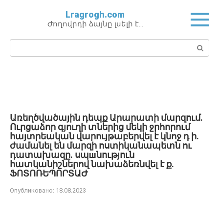
Перейти
Lragrogh.com
к
Ժողովրդի ձայնը լսելի է…
контенту
Поиск:
Առեղծվածային դեպք Արարատի մարզում․
Ուրցաձոր գյուղի տներից մեկի ջրհորում
հայտրեական վարույթաբերվել է կնոջ դ ի․
ժամանել են մարզի ոստիկանապետն ու
դատախազը․ սպшնություն
հատկանիշներով նախաձեռնվել է ք․
ՖՈՏՈՌԵՊՈՐՏԱԺ
Опубликовано:
18.08.2023