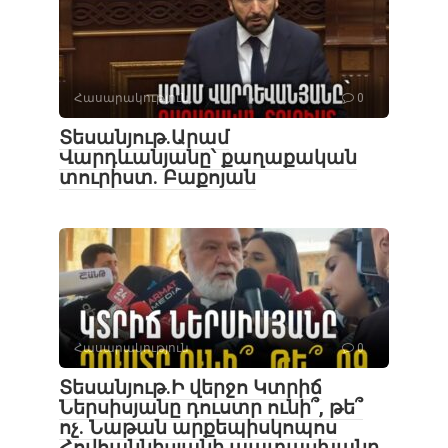
Հասարակություն
0
Տեսանյութ․Արամ
Վարդևանյանը՝ քաղաքական
տուրիստ. Բաքոյան
Հասարակություն
0
Տեսանյութ․Ի վերջո Կտրիճ
Ներսիսյանը դուստր ունի՞, թե՞
ոչ. Նաթան արքեպիսկոպոս
Հովհաննիսյանի պատասխանը