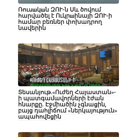
Ռուսшկшն ԶՈՒ-ն Սև ծովում
հարվածել է Ուկրшինայի ԶՈՒ-ի
համար բեռներ փոխադրող
նավերին
Հասարակություն
0
Տեսանյութ․«Ուժեղ Հայաստան»-
ի պատգամավորների էժան
հնարքը. Էջմիածին չգնացին,
բայց դահլիճում «ներկայություն»
ապահովեցին