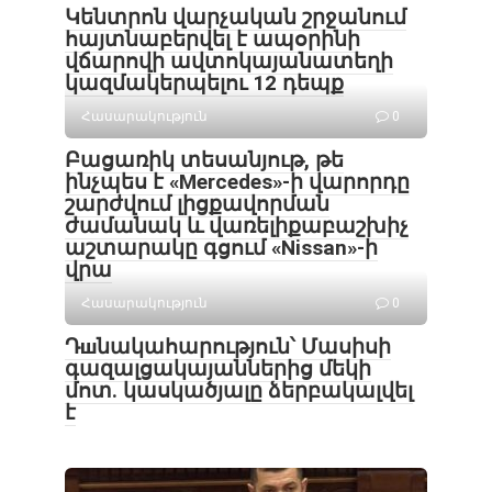
Կենտրոն վարչական շրջանում
հայտնաբերվել է ապօրինի
վճարովի ավտոկայանատեղի
կազմակերպելու 12 դեպք
Հասարակություն
0
Բացառիկ տեսանյութ, թե
ինչպես է «Mercedes»-ի վարորդը
շարժվում լիցքավորման
ժամանակ և վառելիքաբաշխիչ
աշտարակը գցում «Nissan»-ի
վրա
Հասարակություն
0
Դшնակահարություն՝ Մասիսի
գազալցակայաններից մեկի
մոտ. կասկածյալը ձերբակալվել
է