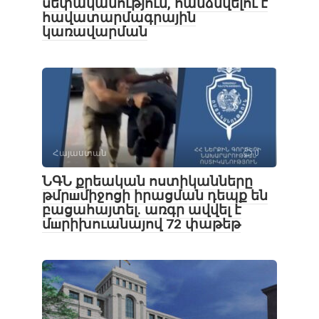
սեփականություն, հանձնվելու է
հավատարմագրային
կառավարման
Հայաստան
0
ՆԳՆ քրեական ոստիկանները
թմրшմիջոցի իրացման դեպք են
բացահայտել․ առգր ավվել է
մшրիխուանայով 72 փաթեթ