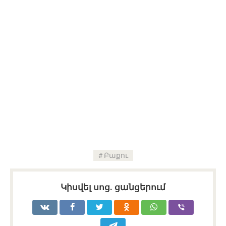
Բաքու
Կիսվել սոց․ ցանցերում