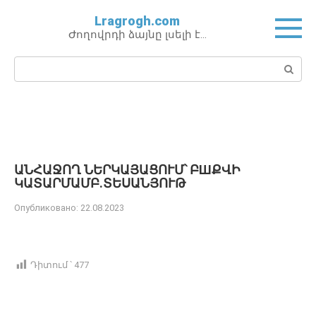
Перейти
Lragrogh.com
к
Ժողովրդի ձայնը լսելի է…
контенту
Поиск:
ԱՆՀԱՋՈՂ ՆԵՐԿԱՅԱՑՈՒՄ՝ ԲШՔՎԻ
ԿԱՏԱՐՄԱՄԲ․ՏԵՍԱՆՅՈՒԹ
Опубликовано:
22.08.2023
Դիտում ՝
477