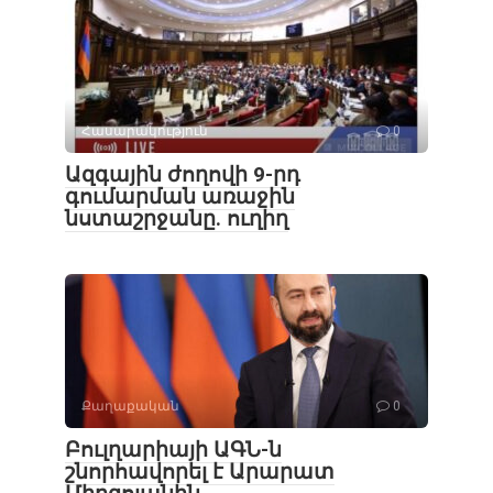
Հասարակություն
0
Ազգային ժողովի 9-րդ
գումարման առաջին
նստաշրջանը. ուղիղ
Քաղաքական
0
Բուլղարիայի ԱԳՆ-ն
շնորհավորել է Արարատ