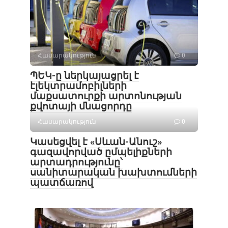
Հասարակություն
0
ՊԵԿ-ը ներկայացրել է
էլեկտրամոբիլների
մաքսատուրքի արտոնության
քվոտայի մնացորդը
Հասարակություն
0
Կասեցվել է «Սևան-Անուշ»
գազավորված ըմպելիքների
արտադրությունը՝
սանիտարական խախտումների
պատճառով