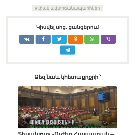
փակ ավտոճանապարհներ
Կիսվել սոց․ ցանցերում
Ձեզ նաև կհետաքրքրի ՝
Հասարակություն
0
Տեսանյութ․«Ուժեղ Հայաստան»-