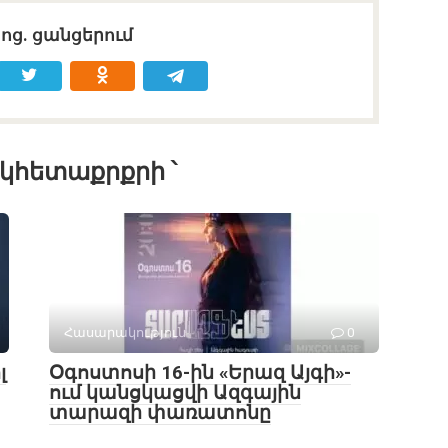
սոց․ ցանցերում
կհետաքրքրի ՝
Հասարակություն
0
լ
Օգոստոսի 16-ին «Երազ Այգի»-
ում կանցկացվի Ազգային
տարազի փառատոնը