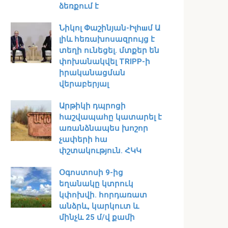
ձեռքում է
Նիկոլ Փաշինյան-Իլհшմ Ա
լիև հեռախոսազրույց է
տեղի ունեցել․ մտքեր են
փոխանակվել TRIPP-ի
իրականացման
վերաբերյալ
Արթիկի դպրոցի
հաշվապահը կատարել է
առանձնապես խոշոր
չափերի հա
փշտակություն. ՀԿԿ
Օգոստոսի 9-ից
եղանակը կտրուկ
կփոխվի․ հորդառատ
անձրև, կարկուտ և
մինչև 25 մ/վ քամի