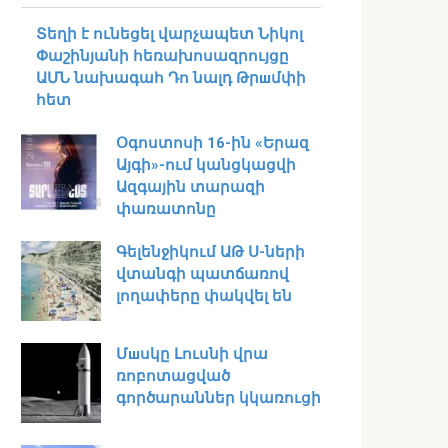
Տեղի է ունեցել վարչապետ Նիկոլ
Փաշինյանի հեռախոսազրույցը
ԱՄՆ նախագահ Դո նալդ Թրшմփի
հետ
Օգոստոսի 16-ին «Երազ
Այգի»-ում կանցկացվի
Ազգային տարազի
փառատոնը
Գելենջիկում ԱԹ Ս-ների
վտանգի պատճառով
լողափերը փակվել են
Մшսկը Լուսնի վրա
ռոբոտացված
գործարաններ կկառուցի