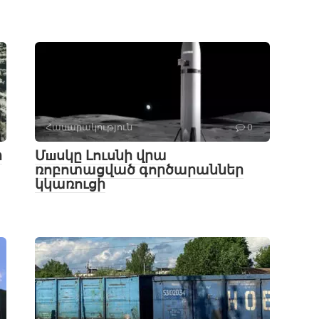
Հասարակություն
0
ի
Մшսկը Լուսնի վրա
ռոբոտացված գործարաններ
կկառուցի