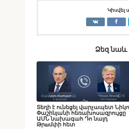
Կիսվել 
Ձեզ նաև 
Հասարակություն
0
Տեղի է ունեցել վարչապետ Նիկո
Փաշինյանի հեռախոսազրույցը
ԱՄՆ նախագահ Դո նալդ
Թրшմփի հետ