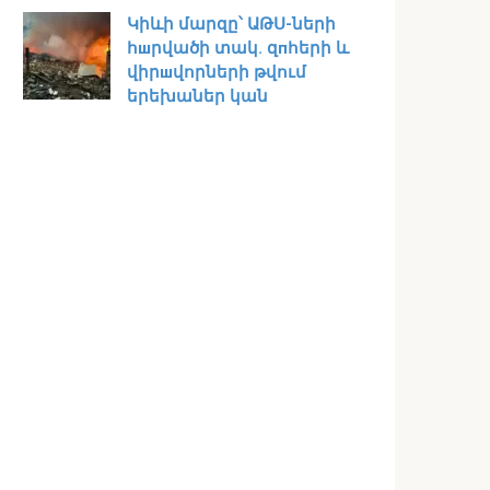
Կիևի մարզը՝ ԱԹՍ-ների
հшրվածի տակ․ զпհերի և
վիրшվորների թվում
երեխաներ կան