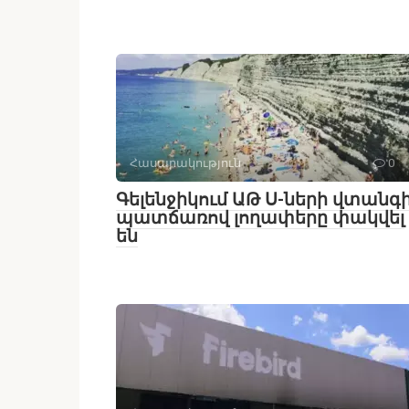
Հասարակություն
0
Գելենջիկում ԱԹ Ս-ների վտանգ
պատճառով լողափերը փակվել
են