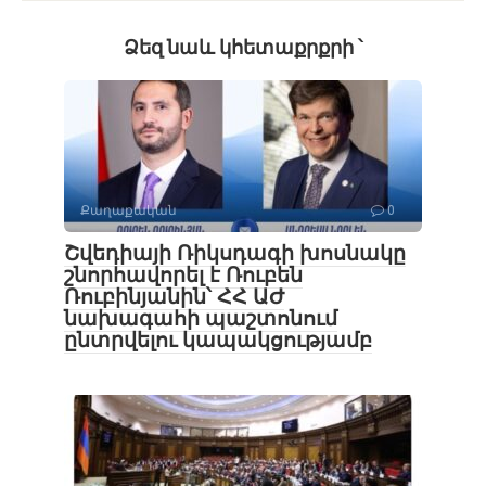
Ձեզ նաև կհետաքրքրի ՝
Քաղաքական
0
Շվեդիայի Ռիկսդագի խոսնակը
շնորհավորել է Ռուբեն
Ռուբինյանին՝ ՀՀ ԱԺ
նախագահի պաշտոնում
ընտրվելու կապակցությամբ