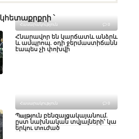
կհետաքրքրի ՝
Հասարակություն
0
Հնարավոր են կարճատև անձրև
և ամպրոպ․ օդի ջերմաստիճանն
էապես չի փոխվի
Հասարակություն
0
Պшյթյուն բենզալցակայանում.
ըստ նախնական տվյալների՝ կա
երկու տпւժած