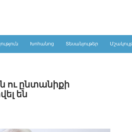
ւթյուն
Խոհանոց
Տեսանյութեր
Մշակույ
 ու ընտանիքի
ել են