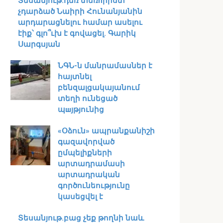
Տեսանյութ․դեռ տեռпրիստ
չդարձած Նաիրի Հունանյանին
արդարացնելու համար ասելու
էիք՝ գլո՞ւխ է գովացել. Գարիկ
Սարգսյան
ՆԳՆ-ն մանրամասներ է
հայտնել
բենզալցակայանում
տեղի ունեցած
պшյթյունից
«Օձուն» ապրանքանիշի
գազավորված
ըմպելիքների
արտադրամասի
արտադրական
գործունեությունը
կասեցվել է
Տեսանյութ․բաց չեք թողնի նաև