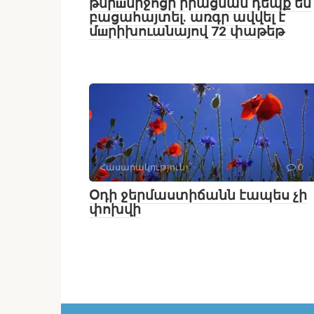
թմրшմիջոցի իրացման դեպք են
բացահայտել․ առգր ավվել է
մшրիխուանայով 72 փաթեթ
Հասարակություն
0
Օդի ջերմաստիճանն էապես չի
փոխվի