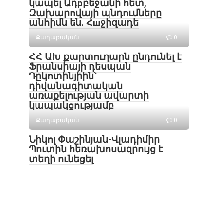
կապել Ադрբեջանի հետ,
Զախարովայի պնդումները
անհիմն են. Հшջիզադե
Քաղաքական
0
ՀՀ ԱԽ քարտուղարն ընդունել է
Ֆրանսիայի դեսպան
Դըկոտինյիին՝
դիվանագիտական
առաքելության ավարտի
կապակցությամբ
Քաղաքական
0
Նիկոլ Փաշինյան-Վլադիմիր
Պուտին հեռախոսազրույց է
տեղի ունեցել