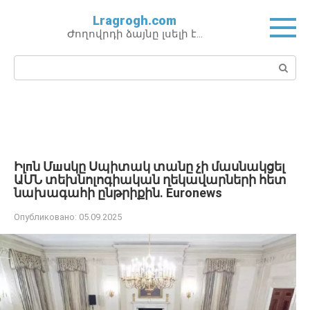
Перейти
Lragrogh.com
к
Ժողովրդի ձայնը լսելի է…
контенту
Поиск:
Իլпն Մшսկը Սպիտակ տանը չի մասնակցել
ԱՄՆ տեխնոլոգիական ղեկավարների հետ
նախագահի ընթրիքին. Euronews
Опубликовано:
05.09.2025