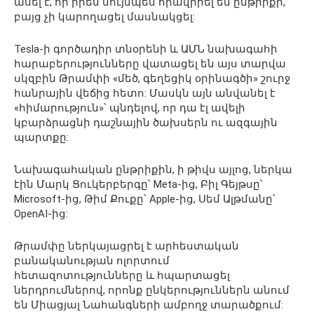
ասել է, որ իրեն նույնպես հրավիրել են ընթրիքի,
բայց չի կարողացել մասնակցել:
Tesla-ի գործադիր տնօրենի և ԱՄՆ նախագահի
հարաբերությունները վատացել են այս տարվա
սկզբին Թրամփի «մեծ, գեղեցիկ օրինագծի» շուրջ
հանրային վեճից հետո: Մասկն այն անվանել է
«հիմարություն»՝ պնդելով, որ դա էլ ավելի
կբարձրացնի դաշնային ծախսերն ու ազգային
պարտքը:
Նախագահական
ընթրիքին
, ի
թիվս
այլոց,
ներկա
էին Մարկ Ցուկերբերգը՝ Meta-ից, Բիլ Գեյթսը՝
Microsoft-ից, Թիմ Քուքը՝ Apple-ից, Սեմ Ալթմանը՝
OpenAI-ից:
Թրամփը
ներկայացրել է արհեստական
բանականության ոլորտում
հետազոտությունները և հպարտացել
ներդրումներով, որոնք ընկերություններն անում
են Միացյալ Նահանգների ամբողջ տարածքում: