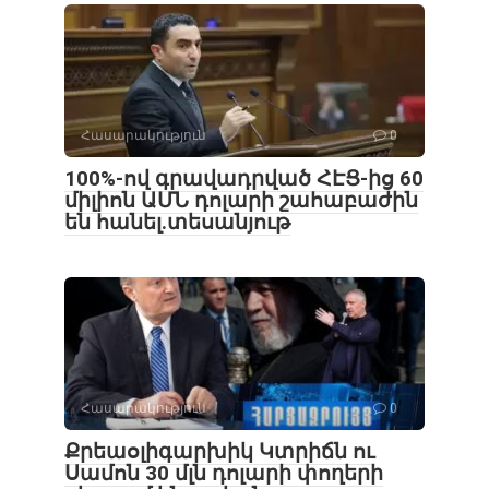
Հասարակություն
0
100%-ով գրավադրված ՀԷՑ-ից 60
միլիոն ԱՄՆ դոլարի շահաբաժին
են հանել.տեսանյութ
Հասարակություն
0
Քրեաօլիգարխիկ Կտրիճն ու
Սամոն 30 մլն դոլարի փողերի