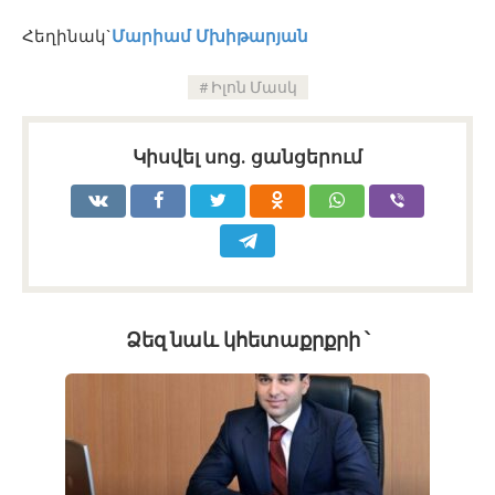
Հեղինակ`
Մարիամ Մխիթարյան
Իլոն Մասկ
Կիսվել սոց․ ցանցերում
Ձեզ նաև կհետաքրքրի ՝