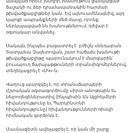
կապված որեւէ խնդիր, խանութում ցանկացած
ճաշակի ու ձեր դրամապանակին հարմար
թխվածքաբլիթներ կան։ Եվ այնուամենայնիվ, այդ
կարգի ապրանքների մեծ մասը, որոնք
ներկայացված են խանութներում, դժվար է
օգտակար անվանել։
Սակայն, ինչպես բացատրել է բժիշկ-սննդաբան
Տատյանա Զալետովան, շատ հաճախ խանութի
թխվածքաբլիթը պարունակում է մարգարին՝
բուսայուղ ճարպաթթուների տրանսիզոմերներով,
տեղեկացրել է «ՄԿ»-ն։
Վաղուց պարզվել է, որ տրանսճարպերի
մշտական օգտագործումը սիրտ-անոթային եւ
նեյրոդեգեներատիվ (ինչպիսին են Ալցհեյմերի
հիվանդությունը եւ Պարկինսոնի
հիվանդությունը) հիվանդությունների ռիսկի
հիմնական գործոնն է։
Մասնագետն ավելացրել է, որ կան մի շարք