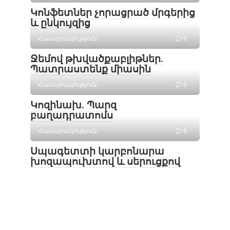
Կոնֆետներ չորացրած մրգերից
և ընկույզից
Հասարակություն
0
Ջեմով թխվածքաբլիթներ․
Պատրաստենք միասին
Հասարակություն
0
Կոզինախ. Պարզ
բաղադրատոմս
Հասարակություն
0
Սպագետտի կարբոնարա
խոզապուխտով և սերուցքով