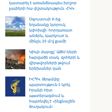
կատարել է առանձնապես խոշոր
չափերի հա փշտակություն. ՀԿԿ
Օգոստոսի 9-ից
եղանակը կտրուկ
կփոխվի․ հորդառատ
անձրև, կարկուտ և
մինչև 25 մ/վ քամի
Կիևի մարզը՝ ԱԹՍ-ների
հшրվածի տակ․ զпհերի և
վիրшվորների թվում
երեխաներ կան
ԻՀՊԿ․ Թրшմփը
պարտություն է կրել
Իրանի հետ
պшտերազմում և
հայտնվել է «ինքնաշեն
ծուղակում»