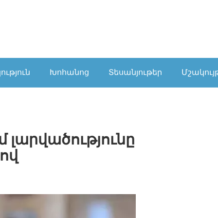
ւթյուն
Խոհանոց
Տեսանյութեր
Մշակույ
մ լարվածությունը
րով