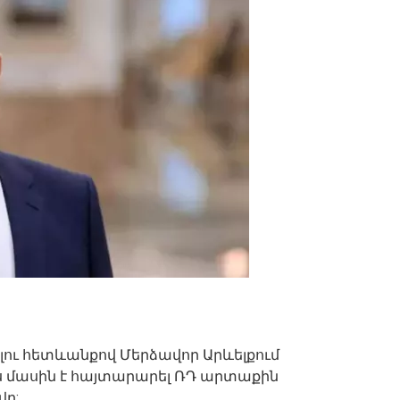
ելու հետևանքով Մերձավոր Արևելքում
Այս մասին է հայտարարել ՌԴ արտաքին
վը: